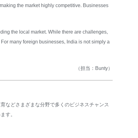
, making the market highly competitive. Businesses
anding the local market. While there are challenges,
For many foreign businesses, India is not simply a
（担当：Bunty）
教育などさまざまな分野で多くのビジネスチャンス
います。