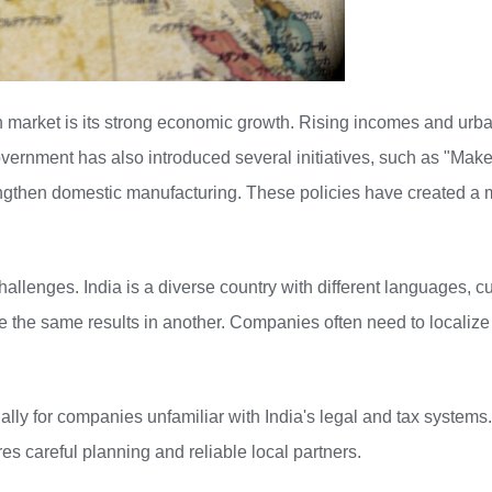
n market is its strong economic growth. Rising incomes and urb
overnment has also introduced several initiatives, such as "Make
ngthen domestic manufacturing. These policies have created a 
hallenges. India is a diverse country with different languages,
e the same results in another. Companies often need to localize t
lly for companies unfamiliar with India's legal and tax systems
res careful planning and reliable local partners.