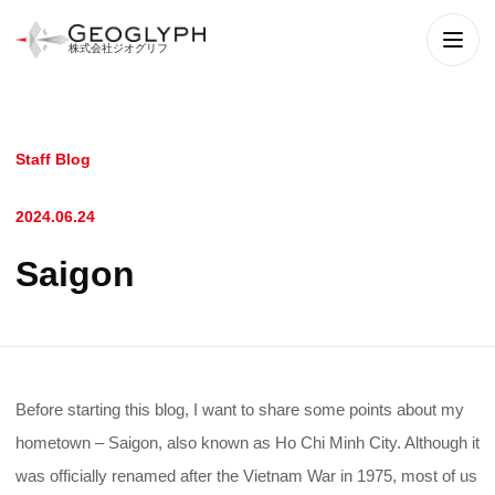
株式会社ジオグリフ
メニ
Staff Blog
2024.06.24
Saigon
Before starting this blog, I want to share some points about my
hometown – Saigon, also known as Ho Chi Minh City. Although it
was officially renamed after the Vietnam War in 1975, most of us