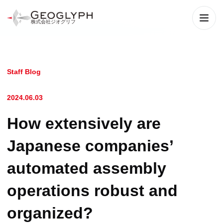
株式会社ジオグリフ
メニ
Staff Blog
2024.06.03
How extensively are
Japanese companies’
automated assembly
operations robust and
organized?