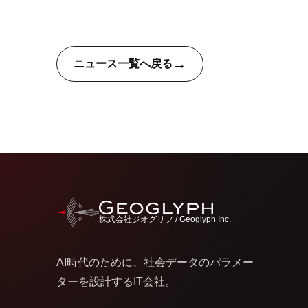
→
ニュース一覧へ戻る
株式会社ジオグリフ / Geoglyph Inc.
AI時代のために、社会データのパラメー
ターを設計するIT会社。