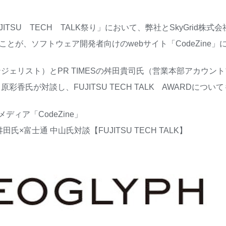
JITSU TECH TALK祭り」において、弊社とSkyGrid
たことが、ソフトウェア開発者向けのwebサイト「CodeZine
ジェリスト）とPR TIMESの舛田貴司氏（営業本部アカウン
の田原彩香氏が対談し、FUJITSU TECH TALK AWARDにつ
ィア「CodeZine」
氏×富士通 中山氏対談【FUJITSU TECH TALK】